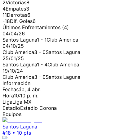
2
Victorias
8
4
Empates
3
11
Derrotas
6
-18
Dif. Goles
6
Últimos Enfrentamientos (
4
)
04/04/26
Santos Laguna
1
-
1
Club America
04/10/25
Club America
3
-
0
Santos Laguna
25/01/25
Santos Laguna
1
-
4
Club America
19/10/24
Club America
3
-
0
Santos Laguna
Información
Fecha
sáb, 4 abr.
Hora
10:10 p. m.
Liga
Liga MX
Estadio
Estadio Corona
Equipos
Santos Laguna
#
18
•
10
pts