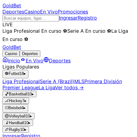
GoldBet
Deportes
Casino
En Vivo
Promociones
Ingresar
Registro
LIVE
Liga Profesional
En curso
⚽
Serie A
En curso
⚽
La Liga
En curso
⚽
GoldBet
Casino
Deportes
Inicio
En Vivo
Deportes
Ligas Populares
⚽
Futbol
18
▸
Liga Profesional
Serie A (Brazil)
MLS
Primera División
Premier League
La Liga
Ver todos →
🏀
Basketball
10
▸
🏒
Hockey
7
▸
⚾
Beisbol
4
▸
🏐
Volleyball
10
▸
🤾
Handball
10
▸
🏉
Rugby
10
▸
Ingresar
Registro