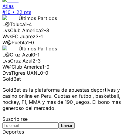
Atlas
#
10
•
22
pts
Últimos Partidos
L
@
Toluca
1-4
L
vs
Club America
2-3
W
vs
FC Juarez
3-1
W
@
Puebla
1-0
Últimos Partidos
L
@
Cruz Azul
0-1
L
vs
Cruz Azul
2-3
W
@
Club America
1-0
D
vs
Tigres UANL
0-0
GoldBet
GoldBet es la plataforma de apuestas deportivas y
casino online en Peru. Cuotas en futbol, basketball,
hockey, F1, MMA y mas de 190 juegos. El bono mas
generoso del mercado.
Suscribirse
Enviar
Deportes