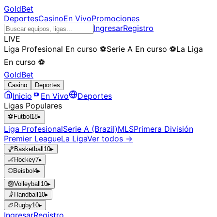
GoldBet
Deportes
Casino
En Vivo
Promociones
Ingresar
Registro
LIVE
Liga Profesional
En curso
⚽
Serie A
En curso
⚽
La Liga
En curso
⚽
GoldBet
Casino
Deportes
Inicio
En Vivo
Deportes
Ligas Populares
⚽
Futbol
18
▸
Liga Profesional
Serie A (Brazil)
MLS
Primera División
Premier League
La Liga
Ver todos →
🏀
Basketball
10
▸
🏒
Hockey
7
▸
⚾
Beisbol
4
▸
🏐
Volleyball
10
▸
🤾
Handball
10
▸
🏉
Rugby
10
▸
Ingresar
Registro