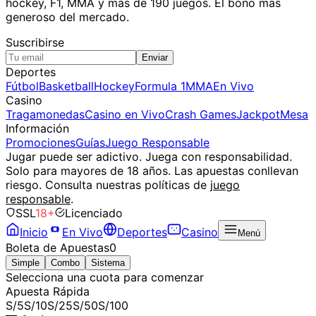
hockey, F1, MMA y mas de 190 juegos. El bono mas
generoso del mercado.
Suscribirse
Enviar
Deportes
Fútbol
Basketball
Hockey
Formula 1
MMA
En Vivo
Casino
Tragamonedas
Casino en Vivo
Crash Games
Jackpot
Mesa
Información
Promociones
Guías
Juego Responsable
Jugar puede ser adictivo. Juega con responsabilidad.
Solo para mayores de 18 años. Las apuestas conllevan
riesgo. Consulta nuestras políticas de
juego
responsable
.
SSL
18+
Licenciado
Inicio
En Vivo
Deportes
Casino
Menú
Boleta de Apuestas
0
Simple
Combo
Sistema
Selecciona una cuota para comenzar
Apuesta Rápida
S/5
S/10
S/25
S/50
S/100