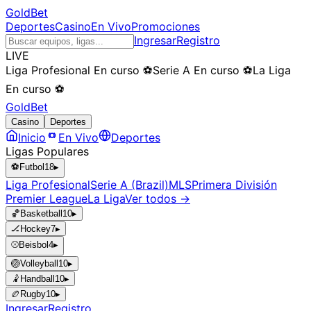
GoldBet
Deportes
Casino
En Vivo
Promociones
Ingresar
Registro
LIVE
Liga Profesional
En curso
⚽
Serie A
En curso
⚽
La Liga
En curso
⚽
GoldBet
Casino
Deportes
Inicio
En Vivo
Deportes
Ligas Populares
⚽
Futbol
18
▸
Liga Profesional
Serie A (Brazil)
MLS
Primera División
Premier League
La Liga
Ver todos →
🏀
Basketball
10
▸
🏒
Hockey
7
▸
⚾
Beisbol
4
▸
🏐
Volleyball
10
▸
🤾
Handball
10
▸
🏉
Rugby
10
▸
Ingresar
Registro