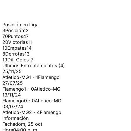
Posición en Liga
3
Posición
12
70
Puntos
47
20
Victorias
11
10
Empates
14
8
Derrotas
13
19
Dif. Goles
-7
Últimos Enfrentamientos (
4
)
25/11/25
Atletico-MG
1
-
1
Flamengo
27/07/25
Flamengo
1
-
0
Atletico-MG
13/11/24
Flamengo
0
-
0
Atletico-MG
03/07/24
Atletico-MG
2
-
4
Flamengo
Información
Fecha
dom, 25 oct.
Hora
04:00 p. m.