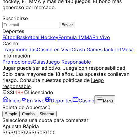
hockey, F1, MMA y mas de 190 juegos. El bono mas
generoso del mercado.
Suscribirse
Enviar
Deportes
Fútbol
Basketball
Hockey
Formula 1
MMA
En Vivo
Casino
Tragamonedas
Casino en Vivo
Crash Games
Jackpot
Mesa
Información
Promociones
Guías
Juego Responsable
Jugar puede ser adictivo. Juega con responsabilidad.
Solo para mayores de 18 años. Las apuestas conllevan
riesgo. Consulta nuestras políticas de
juego
responsable
.
SSL
18+
Licenciado
Inicio
En Vivo
Deportes
Casino
Menú
Boleta de Apuestas
0
Simple
Combo
Sistema
Selecciona una cuota para comenzar
Apuesta Rápida
S/5
S/10
S/25
S/50
S/100