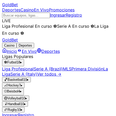
GoldBet
Deportes
Casino
En Vivo
Promociones
Ingresar
Registro
LIVE
Liga Profesional
En curso
⚽
Serie A
En curso
⚽
La Liga
En curso
⚽
GoldBet
Casino
Deportes
Inicio
En Vivo
Deportes
Ligas Populares
⚽
Futbol
18
▸
Liga Profesional
Serie A (Brazil)
MLS
Primera División
La
Liga
Serie A (Italy)
Ver todos →
🏀
Basketball
10
▸
🏒
Hockey
7
▸
⚾
Beisbol
4
▸
🏐
Volleyball
10
▸
🤾
Handball
10
▸
🏉
Rugby
10
▸
Ingresar
Registro