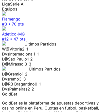
Liga
Serie A
Equipos
Flamengo
#
3
•
70
pts
Atletico-MG
#
12
•
47
pts
Últimos Partidos
W
@
Vitoria
2-1
D
vs
Internacional
1-1
L
@
Sao Paulo
1-2
D
@
Mirassol
3-3
Últimos Partidos
L
@
Gremio
1-2
D
vs
remo
3-3
L
@
RB Bragantino
0-1
D
vs
Palmeiras
2-2
GoldBet
GoldBet es la plataforma de apuestas deportivas y
casino online en Peru. Cuotas en futbol, basketball,