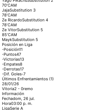
Yago Pikachu
Substitution 2
70
'
CAM
Jaja
Substitution 3
78
'
CAM
Ze Ricardo
Substitution 4
78
'
CAM
Ze Vitor
Substitution 5
85
'
CAM
Mayk
Substitution 5
Posición en Liga
-
Posición
11
-
Puntos
47
-
Victorias
13
-
Empates
8
-
Derrotas
17
-
Dif. Goles
-7
Últimos Enfrentamientos (
1
)
28/01/26
Vitoria
2
-
0
remo
Información
Fecha
dom, 26 jul.
Hora
03:00 p. m.
Liga
Serie A