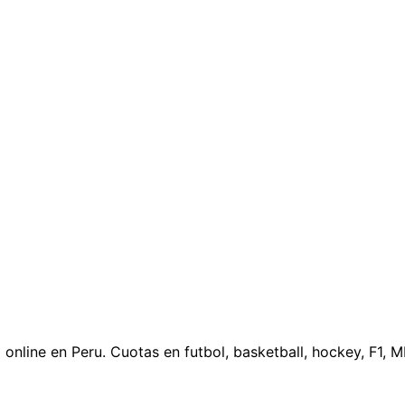
 online en Peru. Cuotas en futbol, basketball, hockey, F1