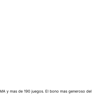
, MMA y mas de 190 juegos. El bono mas generoso del