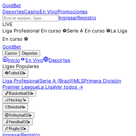
GoldBet
Deportes
Casino
En Vivo
Promociones
Ingresar
Registro
LIVE
Liga Profesional
En curso
⚽
Serie A
En curso
⚽
La Liga
En curso
⚽
GoldBet
Casino
Deportes
Inicio
En Vivo
Deportes
Ligas Populares
⚽
Futbol
18
▸
Liga Profesional
Serie A (Brazil)
MLS
Primera División
Premier League
La Liga
Ver todos →
🏀
Basketball
10
▸
🏒
Hockey
7
▸
⚾
Beisbol
4
▸
🏐
Volleyball
10
▸
🤾
Handball
10
▸
🏉
Rugby
10
▸
Ingresar
Registro