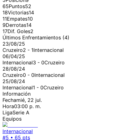
5
Posición
9
65
Puntos
52
18
Victorias
14
11
Empates
10
9
Derrotas
14
17
Dif. Goles
2
Últimos Enfrentamientos (
4
)
23/08/25
Cruzeiro
2
-
1
Internacional
06/04/25
Internacional
3
-
0
Cruzeiro
28/08/24
Cruzeiro
0
-
0
Internacional
25/08/24
Internacional
1
-
0
Cruzeiro
Información
Fecha
mié, 22 jul.
Hora
03:00 p. m.
Liga
Serie A
Equipos
Internacional
#
5
•
65
pts