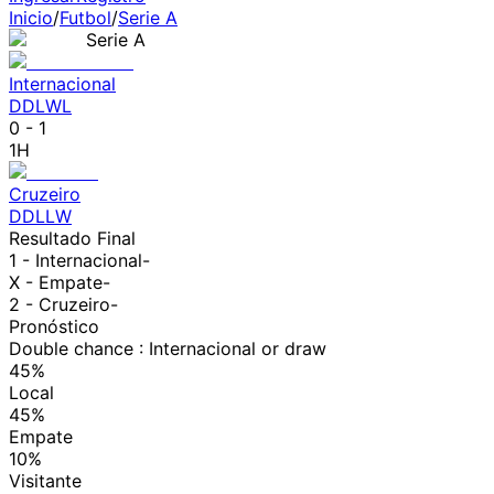
Inicio
/
Futbol
/
Serie A
Serie A
Internacional
D
D
L
W
L
0
-
1
1H
Cruzeiro
D
D
L
L
W
Resultado Final
1 -
Internacional
-
X - Empate
-
2 -
Cruzeiro
-
Pronóstico
Double chance : Internacional or draw
45%
Local
45%
Empate
10%
Visitante