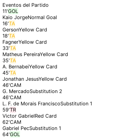
Eventos del Partido
11
'
GOL
Kaio Jorge
Normal Goal
16
'
TA
Gerson
Yellow Card
18
'
TA
Fagner
Yellow Card
33
'
TA
Matheus Pereira
Yellow Card
35
'
TA
A. Bernabei
Yellow Card
45
'
TA
Jonathan Jesus
Yellow Card
46
'
CAM
G. Mercado
Substitution 2
46
'
CAM
L. F. de Morais Francisco
Substitution 1
59
'
TR
Victor Gabriel
Red Card
62
'
CAM
Gabriel Pec
Substitution 1
64
'
GOL