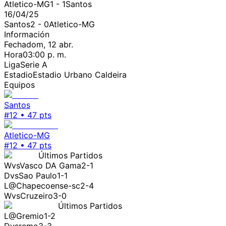
Atletico-MG
1
-
1
Santos
16/04/25
Santos
2
-
0
Atletico-MG
Información
Fecha
dom, 12 abr.
Hora
03:00 p. m.
Liga
Serie A
Estadio
Estadio Urbano Caldeira
Equipos
Santos
#
12
•
47
pts
Atletico-MG
#
12
•
47
pts
Últimos Partidos
W
vs
Vasco DA Gama
2-1
D
vs
Sao Paulo
1-1
L
@
Chapecoense-sc
2-4
W
vs
Cruzeiro
3-0
Últimos Partidos
L
@
Gremio
1-2