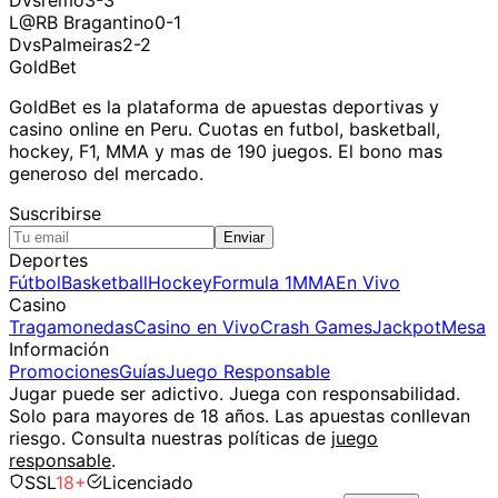
D
vs
remo
3-3
L
@
RB Bragantino
0-1
D
vs
Palmeiras
2-2
GoldBet
GoldBet es la plataforma de apuestas deportivas y
casino online en Peru. Cuotas en futbol, basketball,
hockey, F1, MMA y mas de 190 juegos. El bono mas
generoso del mercado.
Suscribirse
Enviar
Deportes
Fútbol
Basketball
Hockey
Formula 1
MMA
En Vivo
Casino
Tragamonedas
Casino en Vivo
Crash Games
Jackpot
Mesa
Información
Promociones
Guías
Juego Responsable
Jugar puede ser adictivo. Juega con responsabilidad.
Solo para mayores de 18 años. Las apuestas conllevan
riesgo. Consulta nuestras políticas de
juego
responsable
.
SSL
18+
Licenciado