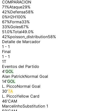
COMPARACION
71%
Ataque
29%
42%
Defensa
58%
0%
H2H
100%
67%
Forma
33%
33%
Goles
67%
51.0%
Total
49.0%
42%
poisson_distribution
58%
Detalle de Marcador
1 - 1
Final
1 - 1
1T
Eventos del Partido
4
'
GOL
Alan Patrick
Normal Goal
14
'
GOL
L. Picco
Normal Goal
30
'
TA
L. Picco
Yellow Card
46
'
CAM
Marcelinho
Substitution 1