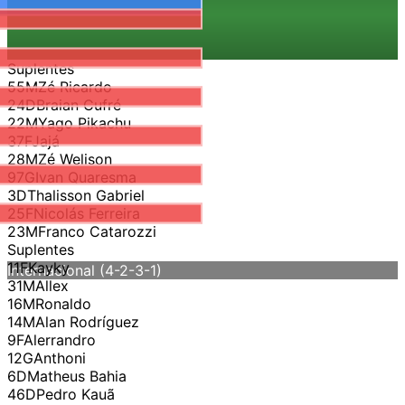
Suplentes
55
M
Zé Ricardo
24
D
Braian Cufré
22
M
Yago Pikachu
37
F
Jajá
28
M
Zé Welison
97
G
Ivan Quaresma
3
D
Thalisson Gabriel
25
F
Nicolás Ferreira
23
M
Franco Catarozzi
Suplentes
11
F
Kayky
Internacional
(4-2-3-1)
31
M
Allex
16
M
Ronaldo
14
M
Alan Rodríguez
9
F
Alerrandro
12
G
Anthoni
6
D
Matheus Bahia
46
D
Pedro Kauã