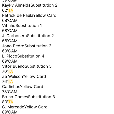
59
'
CAM
Kayky Almeida
Substitution 2
62
'
TA
Patrick de Paula
Yellow Card
68
'
CAM
Vitinho
Substitution 1
68
'
CAM
J. Carbonero
Substitution 2
68
'
CAM
Joao Pedro
Substitution 3
69
'
CAM
L. Picco
Substitution 4
69
'
CAM
Vitor Bueno
Substitution 5
70
'
TA
Ze Welison
Yellow Card
76
'
TA
Carlinhos
Yellow Card
78
'
CAM
Bruno Gomes
Substitution 3
80
'
TA
G. Mercado
Yellow Card
89
'
CAM