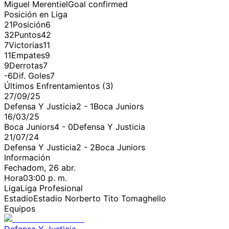
Miguel Merentiel
Goal confirmed
Posición en Liga
21
Posición
6
32
Puntos
42
7
Victorias
11
11
Empates
9
9
Derrotas
7
-6
Dif. Goles
7
Últimos Enfrentamientos (
3
)
27/09/25
Defensa Y Justicia
2
-
1
Boca Juniors
16/03/25
Boca Juniors
4
-
0
Defensa Y Justicia
21/07/24
Defensa Y Justicia
2
-
2
Boca Juniors
Información
Fecha
dom, 26 abr.
Hora
03:00 p. m.
Liga
Liga Profesional
Estadio
Estadio Norberto Tito Tomaghello
Equipos