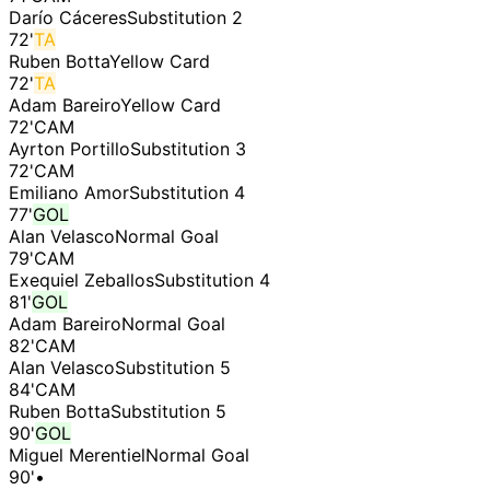
Darío Cáceres
Substitution 2
72
'
TA
Ruben Botta
Yellow Card
72
'
TA
Adam Bareiro
Yellow Card
72
'
CAM
Ayrton Portillo
Substitution 3
72
'
CAM
Emiliano Amor
Substitution 4
77
'
GOL
Alan Velasco
Normal Goal
79
'
CAM
Exequiel Zeballos
Substitution 4
81
'
GOL
Adam Bareiro
Normal Goal
82
'
CAM
Alan Velasco
Substitution 5
84
'
CAM
Ruben Botta
Substitution 5
90
'
GOL
Miguel Merentiel
Normal Goal
90
'
•