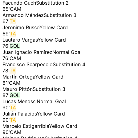
Facundo Guch
Substitution 2
65
'
CAM
Armando Méndez
Substitution 3
67
'
TA
Jeronimo Russo
Yellow Card
69
'
TA
Lautaro Vargas
Yellow Card
76
'
GOL
Juan Ignacio Ramírez
Normal Goal
76
'
CAM
Francisco Scarpeccio
Substitution 4
78
'
TA
Martín Ortega
Yellow Card
81
'
CAM
Mauro Pittón
Substitution 3
87
'
GOL
Lucas Menossi
Normal Goal
90
'
TA
Julián Palacios
Yellow Card
90
'
TA
Marcelo Estigarribia
Yellow Card
90
'
CAM