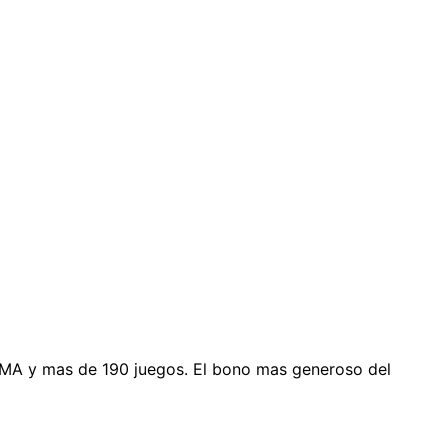
, MMA y mas de 190 juegos. El bono mas generoso del