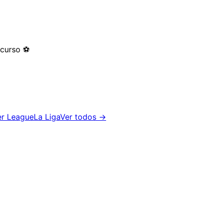
 curso
⚽
er League
La Liga
Ver todos →