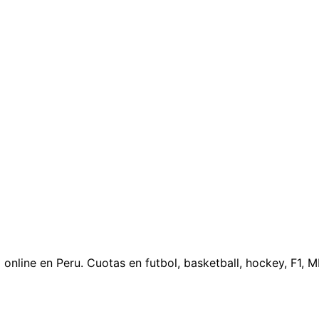
 online en Peru. Cuotas en futbol, basketball, hockey, F1