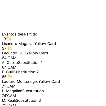
Eventos del Partido
19
'
TA
Lisandro Magallan
Yellow Card
57
'
TA
Facundo Gulli
Yellow Card
64
'
CAM
A. Cuello
Substitution 1
64
'
CAM
F. Gulli
Substitution 2
66
'
TA
Lautaro Montenegro
Yellow Card
71
'
CAM
L. Magallan
Substitution 1
74
'
CAM
M. Reali
Substitution 3
79
'
CAM