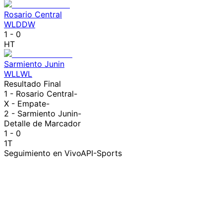
Rosario Central
W
L
D
D
W
1
-
0
HT
Sarmiento Junin
W
L
L
W
L
Resultado Final
1 -
Rosario Central
-
X - Empate
-
2 -
Sarmiento Junin
-
Detalle de Marcador
1 - 0
1T
Seguimiento en Vivo
API-Sports