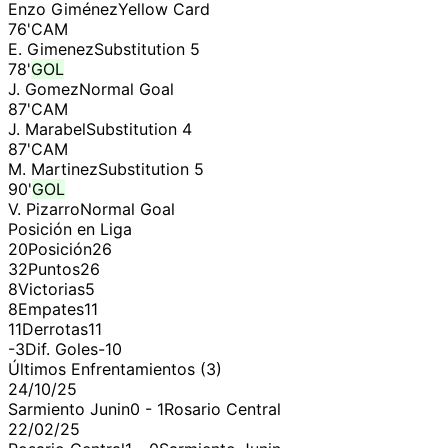
Enzo Giménez
Yellow Card
76
'
CAM
E. Gimenez
Substitution 5
78
'
GOL
J. Gomez
Normal Goal
87
'
CAM
J. Marabel
Substitution 4
87
'
CAM
M. Martinez
Substitution 5
90
'
GOL
V. Pizarro
Normal Goal
Posición en Liga
20
Posición
26
32
Puntos
26
8
Victorias
5
8
Empates
11
11
Derrotas
11
-3
Dif. Goles
-10
Últimos Enfrentamientos (
3
)
24/10/25
Sarmiento Junin
0
-
1
Rosario Central
22/02/25