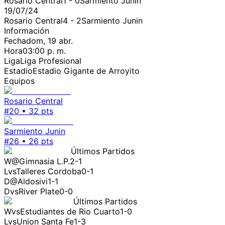
Rosario Central
1
-
0
Sarmiento Junin
19/07/24
Rosario Central
4
-
2
Sarmiento Junin
Información
Fecha
dom, 19 abr.
Hora
03:00 p. m.
Liga
Liga Profesional
Estadio
Estadio Gigante de Arroyito
Equipos
Rosario Central
#
20
•
32
pts
Sarmiento Junin
#
26
•
26
pts
Últimos Partidos
W
@
Gimnasia L.P.
2-1
L
vs
Talleres Cordoba
0-1
D
@
Aldosivi
1-1
D
vs
River Plate
0-0
Últimos Partidos
W
vs
Estudiantes de Rio Cuarto
1-0
L
vs
Union Santa Fe
1-3