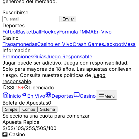
generoso del mercado.
Suscribirse
Enviar
Deportes
Fútbol
Basketball
Hockey
Formula 1
MMA
En Vivo
Casino
Tragamonedas
Casino en Vivo
Crash Games
Jackpot
Mesa
Información
Promociones
Guías
Juego Responsable
Jugar puede ser adictivo. Juega con responsabilidad.
Solo para mayores de 18 años. Las apuestas conllevan
riesgo. Consulta nuestras políticas de
juego
responsable
.
SSL
18+
Licenciado
Inicio
En Vivo
Deportes
Casino
Menú
Boleta de Apuestas
0
Simple
Combo
Sistema
Selecciona una cuota para comenzar
Apuesta Rápida
S/5
S/10
S/25
S/50
S/100
🎰 Casino