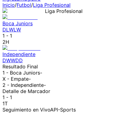
Inicio
/
Futbol
/
Liga Profesional
Liga Profesional
Boca Juniors
D
L
W
L
W
1
-
1
2H
Independiente
D
W
W
D
D
Resultado Final
1 -
Boca Juniors
-
X - Empate
-
2 -
Independiente
-
Detalle de Marcador
1 - 1
1T
Seguimiento en Vivo
API-Sports