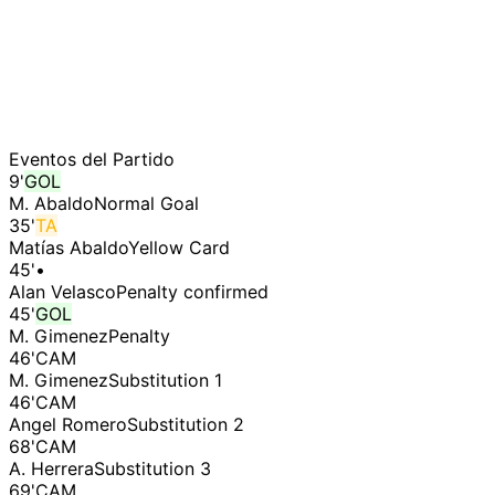
Eventos del Partido
9
'
GOL
M. Abaldo
Normal Goal
35
'
TA
Matías Abaldo
Yellow Card
45
'
•
Alan Velasco
Penalty confirmed
45
'
GOL
M. Gimenez
Penalty
46
'
CAM
M. Gimenez
Substitution 1
46
'
CAM
Angel Romero
Substitution 2
68
'
CAM
A. Herrera
Substitution 3
69
'
CAM