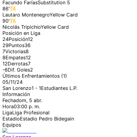
Facundo Farías
Substitution 5
86
'
TA
Lautaro Montenegro
Yellow Card
90
'
TA
Nicolás Tripichio
Yellow Card
Posición en Liga
24
Posición
12
29
Puntos
36
7
Victorias
8
8
Empates
12
12
Derrotas
7
-6
Dif. Goles
2
Últimos Enfrentamientos (
1
)
05/11/24
San Lorenzo
1
-
1
Estudiantes L.P.
Información
Fecha
dom, 5 abr.
Hora
03:00 p. m.
Liga
Liga Profesional
Estadio
Estadio Pedro Bidegain
Equipos