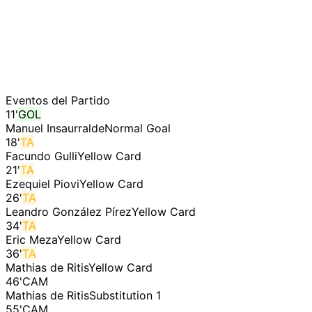
Eventos del Partido
11
'
GOL
Manuel Insaurralde
Normal Goal
18
'
TA
Facundo Gulli
Yellow Card
21
'
TA
Ezequiel Piovi
Yellow Card
26
'
TA
Leandro González Pírez
Yellow Card
34
'
TA
Eric Meza
Yellow Card
36
'
TA
Mathias de Ritis
Yellow Card
46
'
CAM
Mathias de Ritis
Substitution 1
55
'
CAM