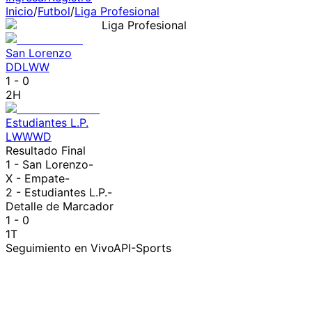
Inicio
/
Futbol
/
Liga Profesional
Liga Profesional
San Lorenzo
D
D
L
W
W
1
-
0
2H
Estudiantes L.P.
L
W
W
W
D
Resultado Final
1 -
San Lorenzo
-
X - Empate
-
2 -
Estudiantes L.P.
-
Detalle de Marcador
1 - 0
1T
Seguimiento en Vivo
API-Sports