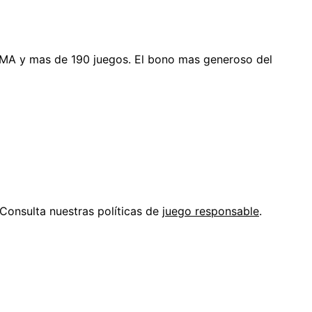
, MMA y mas de 190 juegos. El bono mas generoso del
Consulta nuestras políticas de
juego responsable
.