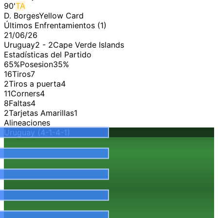
90
'
TA
D. Borges
Yellow Card
Últimos Enfrentamientos (
1
)
21/06/26
Uruguay
2
-
2
Cape Verde Islands
Estadísticas del Partido
65%
Posesion
35%
16
Tiros
7
2
Tiros a puerta
4
11
Corners
4
8
Faltas
4
2
Tarjetas Amarillas
1
Alineaciones
Uruguay
(4-1-4-1)