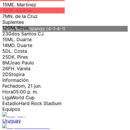
15
M
E. Martinez
19
F
R. Aguirre
7
M
N. de la Cruz
Suplentes
12
G
M. Rosa
Cape Verde Islands
(4-1-4-1)
23
G
dos Santos CJ
15
M
L. Duarte
14
M
D. Duarte
5
D
L. Costa
25
D
K. Pires
8
M
Joao Paulo
26
F
H. Varela
2
D
Stopira
Información
Fecha
dom, 21 jun.
Hora
05:00 p. m.
Liga
World Cup
Estadio
Hard Rock Stadium
Equipos
Uruguay