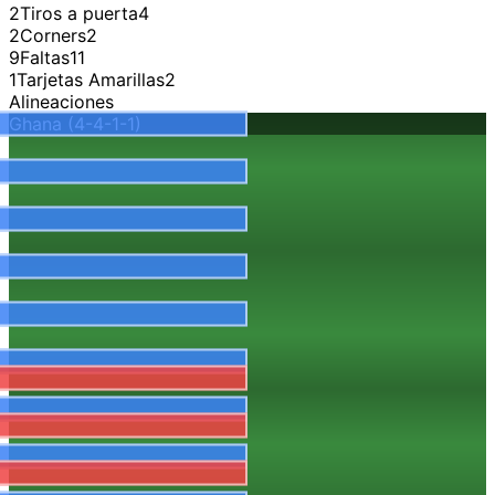
2
Tiros a puerta
4
2
Corners
2
9
Faltas
11
1
Tarjetas Amarillas
2
Alineaciones
Ghana
(4-4-1-1)