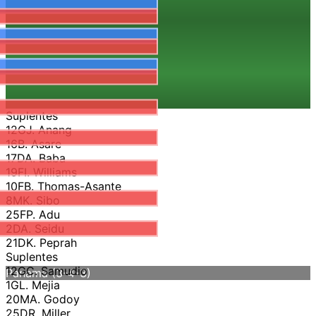
Suplentes
12
G
J. Anang
16
B. Asare
17
D
A. Baba
19
F
I. Williams
10
F
B. Thomas-Asante
8
M
K. Sibo
25
F
P. Adu
2
D
A. Seidu
21
D
K. Peprah
Suplentes
12
G
C. Samudio
Panama
(3-4-3)
1
G
L. Mejia
20
M
A. Godoy
25
D
R. Miller