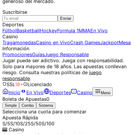
generoso del mercado.
Suscribirse
Enviar
Deportes
Fútbol
Basketball
Hockey
Formula 1
MMA
En Vivo
Casino
Tragamonedas
Casino en Vivo
Crash Games
Jackpot
Mesa
Información
Promociones
Guías
Juego Responsable
Jugar puede ser adictivo. Juega con responsabilidad.
Solo para mayores de 18 años. Las apuestas conllevan
riesgo. Consulta nuestras políticas de
juego
responsable
.
SSL
18+
Licenciado
Inicio
En Vivo
Deportes
Casino
Menú
Boleta de Apuestas
0
Simple
Combo
Sistema
Selecciona una cuota para comenzar
Apuesta Rápida
S/5
S/10
S/25
S/50
S/100
🎰 Casino