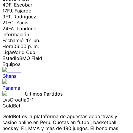
4
D
F. Escobar
17
F
J. Fajardo
9
F
T. Rodriguez
21
F
C. Yanis
24
F
A. Londono
Información
Fecha
mié, 17 jun.
Hora
06:00 p. m.
Liga
World Cup
Estadio
BMO Field
Equipos
Ghana
Panama
Últimos Partidos
L
vs
Croatia
0-1
GoldBet
GoldBet es la plataforma de apuestas deportivas y
casino online en Peru. Cuotas en futbol, basketball,
hockey, F1, MMA y mas de 190 juegos. El bono mas