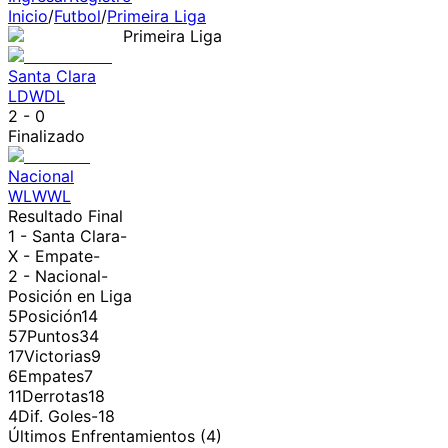
Inicio
/
Futbol
/
Primeira Liga
Primeira Liga
Santa Clara
L
D
W
D
L
2
-
0
Finalizado
Nacional
W
L
W
W
L
Resultado Final
1 -
Santa Clara
-
X - Empate
-
2 -
Nacional
-
Posición en Liga
5
Posición
14
57
Puntos
34
17
Victorias
9
6
Empates
7
11
Derrotas
18
4
Dif. Goles
-18
Últimos Enfrentamientos (
4
)