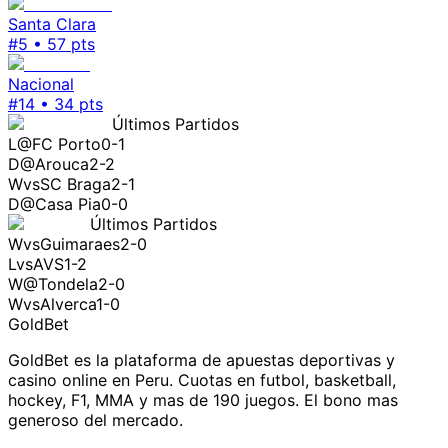
Santa Clara
#
5
•
57
pts
Nacional
#
14
•
34
pts
Últimos Partidos
L
@
FC Porto
0-1
D
@
Arouca
2-2
W
vs
SC Braga
2-1
D
@
Casa Pia
0-0
Últimos Partidos
W
vs
Guimaraes
2-0
L
vs
AVS
1-2
W
@
Tondela
2-0
W
vs
Alverca
1-0
GoldBet
GoldBet es la plataforma de apuestas deportivas y
casino online en Peru. Cuotas en futbol, basketball,
hockey, F1, MMA y mas de 190 juegos. El bono mas
generoso del mercado.