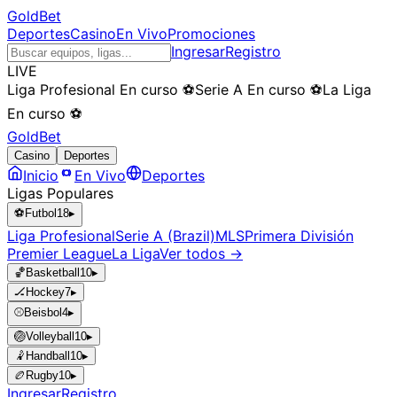
GoldBet
Deportes
Casino
En Vivo
Promociones
Ingresar
Registro
LIVE
Liga Profesional
En curso
⚽
Serie A
En curso
⚽
La Liga
En curso
⚽
GoldBet
Casino
Deportes
Inicio
En Vivo
Deportes
Ligas Populares
⚽
Futbol
18
▸
Liga Profesional
Serie A (Brazil)
MLS
Primera División
Premier League
La Liga
Ver todos →
🏀
Basketball
10
▸
🏒
Hockey
7
▸
⚾
Beisbol
4
▸
🏐
Volleyball
10
▸
🤾
Handball
10
▸
🏉
Rugby
10
▸
Ingresar
Registro