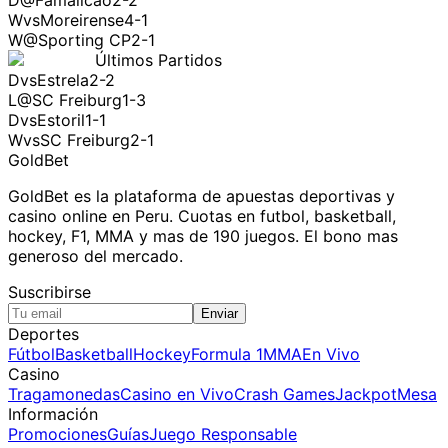
D
@
Famalicao
2-2
W
vs
Moreirense
4-1
W
@
Sporting CP
2-1
Últimos Partidos
D
vs
Estrela
2-2
L
@
SC Freiburg
1-3
D
vs
Estoril
1-1
W
vs
SC Freiburg
2-1
GoldBet
GoldBet es la plataforma de apuestas deportivas y
casino online en Peru. Cuotas en futbol, basketball,
hockey, F1, MMA y mas de 190 juegos. El bono mas
generoso del mercado.
Suscribirse
Enviar
Deportes
Fútbol
Basketball
Hockey
Formula 1
MMA
En Vivo
Casino
Tragamonedas
Casino en Vivo
Crash Games
Jackpot
Mesa
Información
Promociones
Guías
Juego Responsable