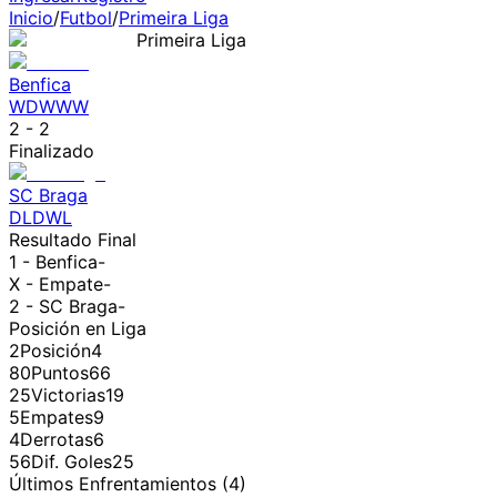
Inicio
/
Futbol
/
Primeira Liga
Primeira Liga
Benfica
W
D
W
W
W
2
-
2
Finalizado
SC Braga
D
L
D
W
L
Resultado Final
1 -
Benfica
-
X - Empate
-
2 -
SC Braga
-
Posición en Liga
2
Posición
4
80
Puntos
66
25
Victorias
19
5
Empates
9
4
Derrotas
6
56
Dif. Goles
25
Últimos Enfrentamientos (
4
)