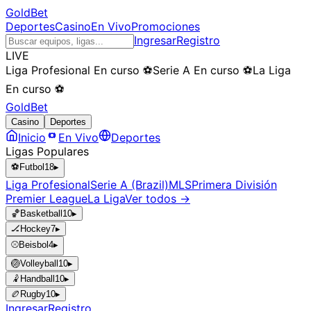
GoldBet
Deportes
Casino
En Vivo
Promociones
Ingresar
Registro
LIVE
Liga Profesional
En curso
⚽
Serie A
En curso
⚽
La Liga
En curso
⚽
GoldBet
Casino
Deportes
Inicio
En Vivo
Deportes
Ligas Populares
⚽
Futbol
18
▸
Liga Profesional
Serie A (Brazil)
MLS
Primera División
Premier League
La Liga
Ver todos →
🏀
Basketball
10
▸
🏒
Hockey
7
▸
⚾
Beisbol
4
▸
🏐
Volleyball
10
▸
🤾
Handball
10
▸
🏉
Rugby
10
▸
Ingresar
Registro