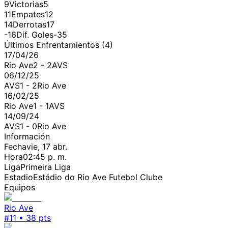
9
Victorias
5
11
Empates
12
14
Derrotas
17
-16
Dif. Goles
-35
Últimos Enfrentamientos (
4
)
17/04/26
Rio Ave
2
-
2
AVS
06/12/25
AVS
1
-
2
Rio Ave
16/02/25
Rio Ave
1
-
1
AVS
14/09/24
AVS
1
-
0
Rio Ave
Información
Fecha
vie, 17 abr.
Hora
02:45 p. m.
Liga
Primeira Liga
Estadio
Estádio do Rio Ave Futebol Clube
Equipos
Rio Ave
#
11
•
38
pts