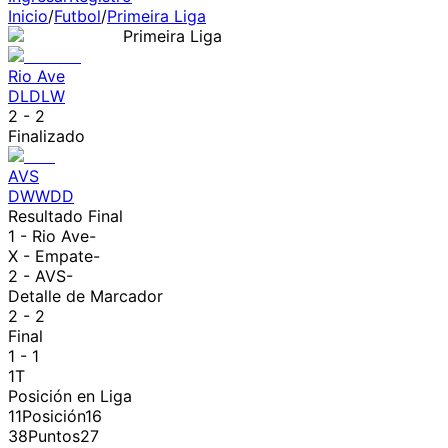
Inicio
/
Futbol
/
Primeira Liga
Primeira Liga
Rio Ave
D
L
D
L
W
2
-
2
Finalizado
AVS
D
W
W
D
D
Resultado Final
1 -
Rio Ave
-
X - Empate
-
2 -
AVS
-
Detalle de Marcador
2 - 2
Final
1 - 1
1T
Posición en Liga
11
Posición
16
38
Puntos
27