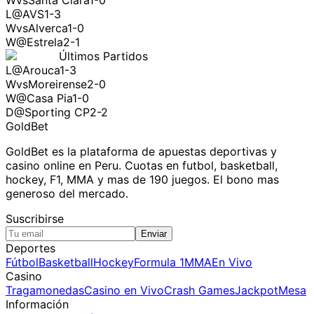
W
vs
Santa Clara
1-0
L
@
AVS
1-3
W
vs
Alverca
1-0
W
@
Estrela
2-1
Últimos Partidos
L
@
Arouca
1-3
W
vs
Moreirense
2-0
W
@
Casa Pia
1-0
D
@
Sporting CP
2-2
GoldBet
GoldBet es la plataforma de apuestas deportivas y
casino online en Peru. Cuotas en futbol, basketball,
hockey, F1, MMA y mas de 190 juegos. El bono mas
generoso del mercado.
Suscribirse
Enviar
Deportes
Fútbol
Basketball
Hockey
Formula 1
MMA
En Vivo
Casino
Tragamonedas
Casino en Vivo
Crash Games
Jackpot
Mesa
Información