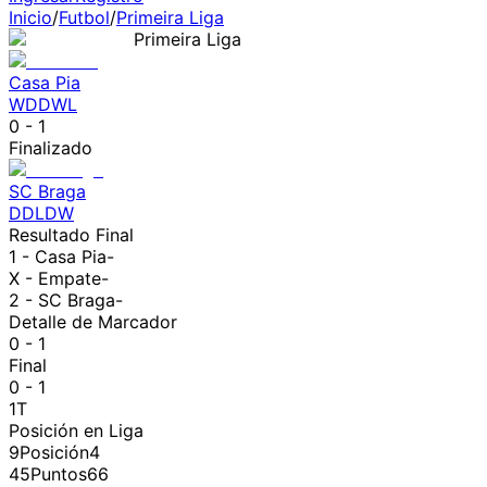
Inicio
/
Futbol
/
Primeira Liga
Primeira Liga
Casa Pia
W
D
D
W
L
0
-
1
Finalizado
SC Braga
D
D
L
D
W
Resultado Final
1 -
Casa Pia
-
X - Empate
-
2 -
SC Braga
-
Detalle de Marcador
0 - 1
Final
0 - 1
1T
Posición en Liga
9
Posición
4
45
Puntos
66