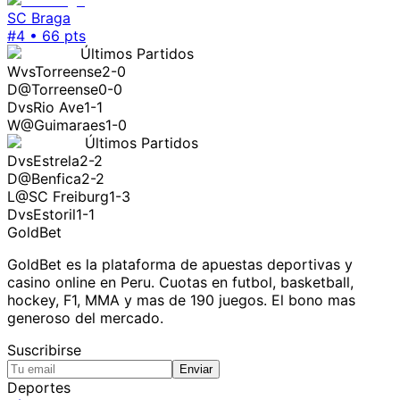
SC Braga
#
4
•
66
pts
Últimos Partidos
W
vs
Torreense
2-0
D
@
Torreense
0-0
D
vs
Rio Ave
1-1
W
@
Guimaraes
1-0
Últimos Partidos
D
vs
Estrela
2-2
D
@
Benfica
2-2
L
@
SC Freiburg
1-3
D
vs
Estoril
1-1
GoldBet
GoldBet es la plataforma de apuestas deportivas y
casino online en Peru. Cuotas en futbol, basketball,
hockey, F1, MMA y mas de 190 juegos. El bono mas
generoso del mercado.
Suscribirse
Enviar
Deportes