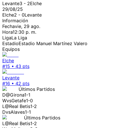
Levante
3
-
2
Elche
29/08/25
Elche
2
-
0
Levante
Información
Fecha
vie, 29 ago.
Hora
12:30 p. m.
Liga
La Liga
Estadio
Estadio Manuel Martínez Valero
Equipos
Elche
#
15
•
43
pts
Levante
#
16
•
42
pts
Últimos Partidos
D
@
Girona
1-1
W
vs
Getafe
1-0
L
@
Real Betis
1-2
D
vs
Alaves
1-1
Últimos Partidos
L
@
Real Betis
1-2