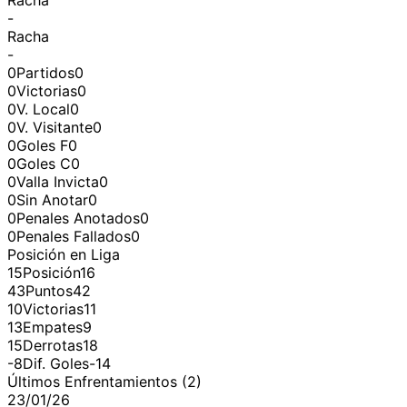
Racha
-
Racha
-
0
Partidos
0
0
Victorias
0
0
V. Local
0
0
V. Visitante
0
0
Goles F
0
0
Goles C
0
0
Valla Invicta
0
0
Sin Anotar
0
0
Penales Anotados
0
0
Penales Fallados
0
Posición en Liga
15
Posición
16
43
Puntos
42
10
Victorias
11
13
Empates
9
15
Derrotas
18
-8
Dif. Goles
-14
Últimos Enfrentamientos (
2
)
23/01/26