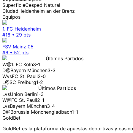
Superficie
Cesped Natural
Ciudad
Heidenheim an der Brenz
Equipos
1. FC Heidenheim
#
16
•
29
pts
FSV Mainz 05
#
6
•
52
pts
Últimos Partidos
W
@
1. FC Köln
3-1
D
@
Bayern München
3-3
W
vs
FC St. Pauli
2-0
L
@
SC Freiburg
1-2
Últimos Partidos
L
vs
Union Berlin
1-3
W
@
FC St. Pauli
2-1
L
vs
Bayern München
3-4
D
@
Borussia Mönchengladbach
1-1
GoldBet
GoldBet es la plataforma de apuestas deportivas y casino