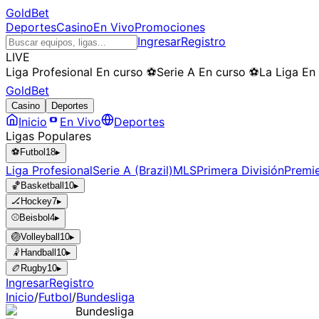
GoldBet
Deportes
Casino
En Vivo
Promociones
Ingresar
Registro
LIVE
Liga Profesional
En curso
⚽
Serie A
En curso
⚽
La Liga
En
GoldBet
Casino
Deportes
Inicio
En Vivo
Deportes
Ligas Populares
⚽
Futbol
18
▸
Liga Profesional
Serie A (Brazil)
MLS
Primera División
Premi
🏀
Basketball
10
▸
🏒
Hockey
7
▸
⚾
Beisbol
4
▸
🏐
Volleyball
10
▸
🤾
Handball
10
▸
🏉
Rugby
10
▸
Ingresar
Registro
Inicio
/
Futbol
/
Bundesliga
Bundesliga