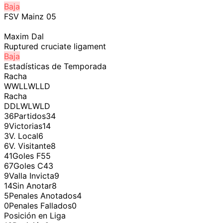
Baja
FSV Mainz 05
Maxim Dal
Ruptured cruciate ligament
Baja
Estadísticas de Temporada
Racha
WWLLWLLD
Racha
DDLWLWLD
36
Partidos
34
9
Victorias
14
3
V. Local
6
6
V. Visitante
8
41
Goles F
55
67
Goles C
43
9
Valla Invicta
9
14
Sin Anotar
8
5
Penales Anotados
4
0
Penales Fallados
0
Posición en Liga