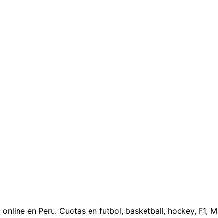
 online en Peru. Cuotas en futbol, basketball, hockey, F1