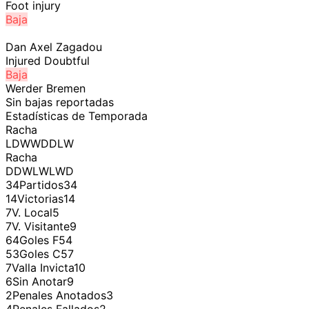
Foot injury
Baja
Dan Axel Zagadou
Injured Doubtful
Baja
Werder Bremen
Sin bajas reportadas
Estadísticas de Temporada
Racha
LDWWDDLW
Racha
DDWLWLWD
34
Partidos
34
14
Victorias
14
7
V. Local
5
7
V. Visitante
9
64
Goles F
54
53
Goles C
57
7
Valla Invicta
10
6
Sin Anotar
9
2
Penales Anotados
3