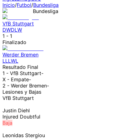
Inicio
/
Futbol
/
Bundesliga
Bundesliga
VfB Stuttgart
D
W
D
L
W
1
-
1
Finalizado
Werder Bremen
L
L
L
W
L
Resultado Final
1 -
VfB Stuttgart
-
X - Empate
-
2 -
Werder Bremen
-
Lesiones y Bajas
VfB Stuttgart
Justin Diehl
Injured Doubtful
Baja
Leonidas Stergiou