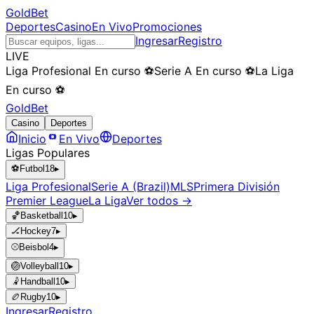
GoldBet
Deportes
Casino
En Vivo
Promociones
Ingresar
Registro
LIVE
Liga Profesional
En curso
⚽
Serie A
En curso
⚽
La Liga
En curso
⚽
GoldBet
Casino
Deportes
Inicio
En Vivo
Deportes
Ligas Populares
⚽
Futbol
18
▸
Liga Profesional
Serie A (Brazil)
MLS
Primera División
Premier League
La Liga
Ver todos →
🏀
Basketball
10
▸
🏒
Hockey
7
▸
⚾
Beisbol
4
▸
🏐
Volleyball
10
▸
🤾
Handball
10
▸
🏉
Rugby
10
▸
Ingresar
Registro