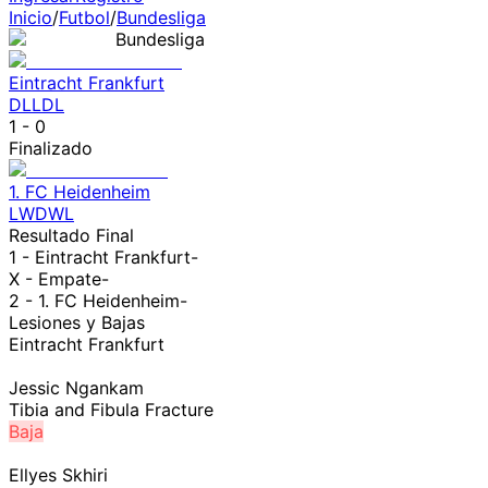
Inicio
/
Futbol
/
Bundesliga
Bundesliga
Eintracht Frankfurt
D
L
L
D
L
1
-
0
Finalizado
1. FC Heidenheim
L
W
D
W
L
Resultado Final
1 -
Eintracht Frankfurt
-
X - Empate
-
2 -
1. FC Heidenheim
-
Lesiones y Bajas
Eintracht Frankfurt
Jessic Ngankam
Tibia and Fibula Fracture
Baja
Ellyes Skhiri