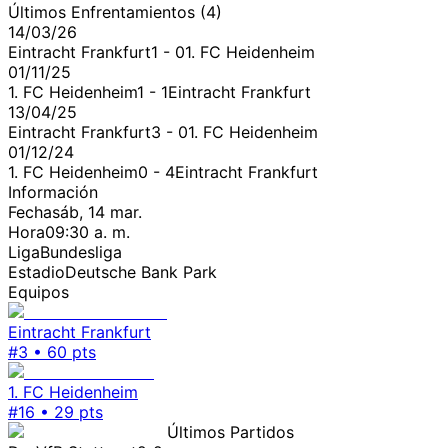
Últimos Enfrentamientos (
4
)
14/03/26
Eintracht Frankfurt
1
-
0
1. FC Heidenheim
01/11/25
1. FC Heidenheim
1
-
1
Eintracht Frankfurt
13/04/25
Eintracht Frankfurt
3
-
0
1. FC Heidenheim
01/12/24
1. FC Heidenheim
0
-
4
Eintracht Frankfurt
Información
Fecha
sáb, 14 mar.
Hora
09:30 a. m.
Liga
Bundesliga
Estadio
Deutsche Bank Park
Equipos
Eintracht Frankfurt
#
3
•
60
pts
1. FC Heidenheim
#
16
•
29
pts
Últimos Partidos