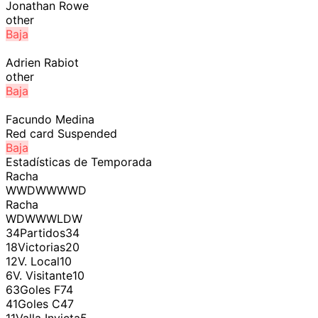
Jonathan Rowe
other
Baja
Adrien Rabiot
other
Baja
Facundo Medina
Red card Suspended
Baja
Estadísticas de Temporada
Racha
WWDWWWWD
Racha
WDWWWLDW
34
Partidos
34
18
Victorias
20
12
V. Local
10
6
V. Visitante
10
63
Goles F
74
41
Goles C
47