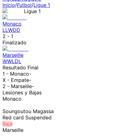
Inicio
/
Futbol
/
Ligue 1
Ligue 1
Monaco
L
L
W
D
D
2
-
1
Finalizado
Marseille
W
W
L
D
L
Resultado Final
1 -
Monaco
-
X - Empate
-
2 -
Marseille
-
Lesiones y Bajas
Monaco
Soungoutou Magassa
Red card Suspended
Baja
Marseille