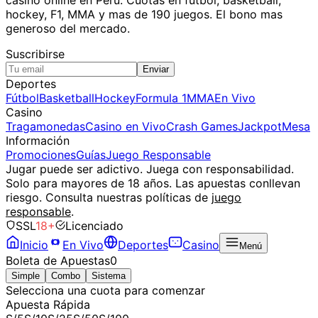
casino online en Peru. Cuotas en futbol, basketball,
hockey, F1, MMA y mas de 190 juegos. El bono mas
generoso del mercado.
Suscribirse
Enviar
Deportes
Fútbol
Basketball
Hockey
Formula 1
MMA
En Vivo
Casino
Tragamonedas
Casino en Vivo
Crash Games
Jackpot
Mesa
Información
Promociones
Guías
Juego Responsable
Jugar puede ser adictivo. Juega con responsabilidad.
Solo para mayores de 18 años. Las apuestas conllevan
riesgo. Consulta nuestras políticas de
juego
responsable
.
SSL
18+
Licenciado
Inicio
En Vivo
Deportes
Casino
Menú
Boleta de Apuestas
0
Simple
Combo
Sistema
Selecciona una cuota para comenzar
Apuesta Rápida