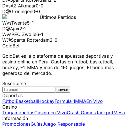
D
@
Sparta Rotterdam
2-2
D
vs
AZ Alkmaar
0-0
D
@
Groningen
0-0
Últimos Partidos
W
vs
Twente
5-1
D
@
Ajax
2-2
W
vs
PEC Zwolle
6-1
W
@
Sparta Rotterdam
2-0
GoldBet
GoldBet es la plataforma de apuestas deportivas y
casino online en Peru. Cuotas en futbol, basketball,
hockey, F1, MMA y mas de 190 juegos. El bono mas
generoso del mercado.
Suscribirse
Enviar
Deportes
Fútbol
Basketball
Hockey
Formula 1
MMA
En Vivo
Casino
Tragamonedas
Casino en Vivo
Crash Games
Jackpot
Mesa
Información
Promociones
Guías
Juego Responsable