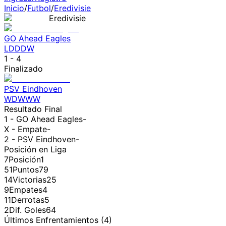
Inicio
/
Futbol
/
Eredivisie
Eredivisie
GO Ahead Eagles
L
D
D
D
W
1
-
4
Finalizado
PSV Eindhoven
W
D
W
W
W
Resultado Final
1 -
GO Ahead Eagles
-
X - Empate
-
2 -
PSV Eindhoven
-
Posición en Liga
7
Posición
1
51
Puntos
79
14
Victorias
25
9
Empates
4
11
Derrotas
5
2
Dif. Goles
64
Últimos Enfrentamientos (
4
)