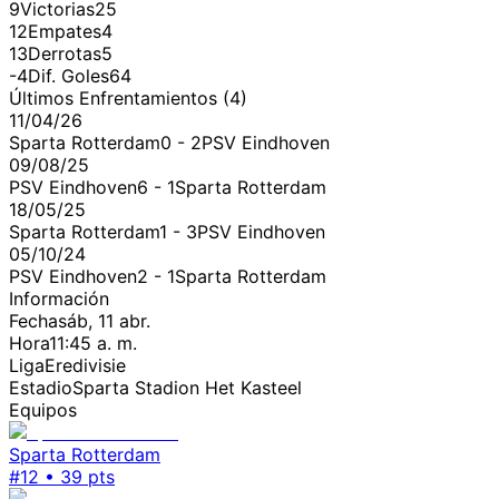
9
Victorias
25
12
Empates
4
13
Derrotas
5
-4
Dif. Goles
64
Últimos Enfrentamientos (
4
)
11/04/26
Sparta Rotterdam
0
-
2
PSV Eindhoven
09/08/25
PSV Eindhoven
6
-
1
Sparta Rotterdam
18/05/25
Sparta Rotterdam
1
-
3
PSV Eindhoven
05/10/24
PSV Eindhoven
2
-
1
Sparta Rotterdam
Información
Fecha
sáb, 11 abr.
Hora
11:45 a. m.
Liga
Eredivisie
Estadio
Sparta Stadion Het Kasteel
Equipos
Sparta Rotterdam
#
12
•
39
pts