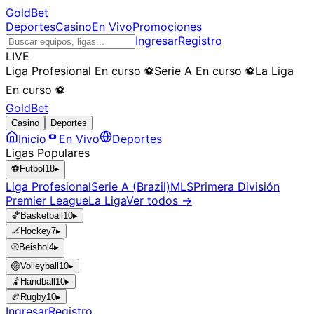
GoldBet
Deportes
Casino
En Vivo
Promociones
Ingresar
Registro
LIVE
Liga Profesional
En curso
⚽
Serie A
En curso
⚽
La Liga
En curso
⚽
GoldBet
Casino
Deportes
Inicio
En Vivo
Deportes
Ligas Populares
⚽
Futbol
18
▸
Liga Profesional
Serie A (Brazil)
MLS
Primera División
Premier League
La Liga
Ver todos →
🏀
Basketball
10
▸
🏒
Hockey
7
▸
⚾
Beisbol
4
▸
🏐
Volleyball
10
▸
🤾
Handball
10
▸
🏉
Rugby
10
▸
Ingresar
Registro