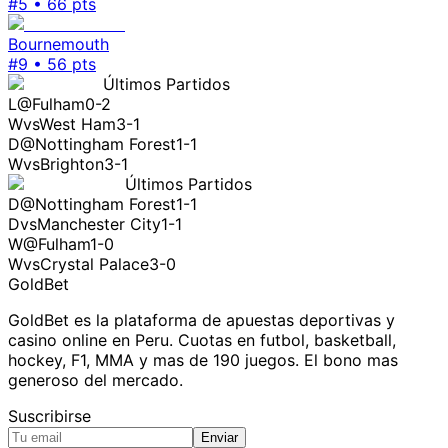
#
5
•
66
pts
Bournemouth
#
9
•
56
pts
Últimos Partidos
L
@
Fulham
0-2
W
vs
West Ham
3-1
D
@
Nottingham Forest
1-1
W
vs
Brighton
3-1
Últimos Partidos
D
@
Nottingham Forest
1-1
D
vs
Manchester City
1-1
W
@
Fulham
1-0
W
vs
Crystal Palace
3-0
GoldBet
GoldBet es la plataforma de apuestas deportivas y
casino online en Peru. Cuotas en futbol, basketball,
hockey, F1, MMA y mas de 190 juegos. El bono mas
generoso del mercado.
Suscribirse
Enviar