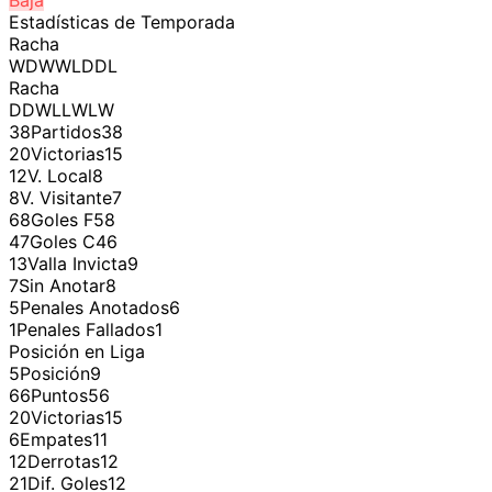
Baja
Estadísticas de Temporada
Racha
WDWWLDDL
Racha
DDWLLWLW
38
Partidos
38
20
Victorias
15
12
V. Local
8
8
V. Visitante
7
68
Goles F
58
47
Goles C
46
13
Valla Invicta
9
7
Sin Anotar
8
5
Penales Anotados
6
1
Penales Fallados
1
Posición en Liga
5
Posición
9
66
Puntos
56
20
Victorias
15
6
Empates
11
12
Derrotas
12
21
Dif. Goles
12