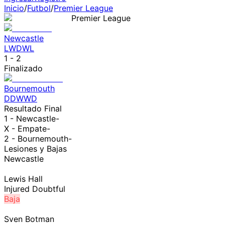
Inicio
/
Futbol
/
Premier League
Premier League
Newcastle
L
W
D
W
L
1
-
2
Finalizado
Bournemouth
D
D
W
W
D
Resultado Final
1 -
Newcastle
-
X - Empate
-
2 -
Bournemouth
-
Lesiones y Bajas
Newcastle
Lewis Hall
Injured Doubtful
Baja
Sven Botman