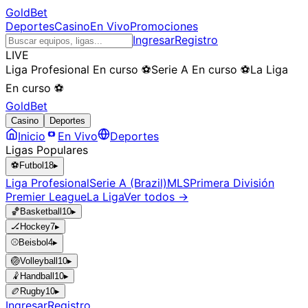
GoldBet
Deportes
Casino
En Vivo
Promociones
Ingresar
Registro
LIVE
Liga Profesional
En curso
⚽
Serie A
En curso
⚽
La Liga
En curso
⚽
GoldBet
Casino
Deportes
Inicio
En Vivo
Deportes
Ligas Populares
⚽
Futbol
18
▸
Liga Profesional
Serie A (Brazil)
MLS
Primera División
Premier League
La Liga
Ver todos →
🏀
Basketball
10
▸
🏒
Hockey
7
▸
⚾
Beisbol
4
▸
🏐
Volleyball
10
▸
🤾
Handball
10
▸
🏉
Rugby
10
▸
Ingresar
Registro