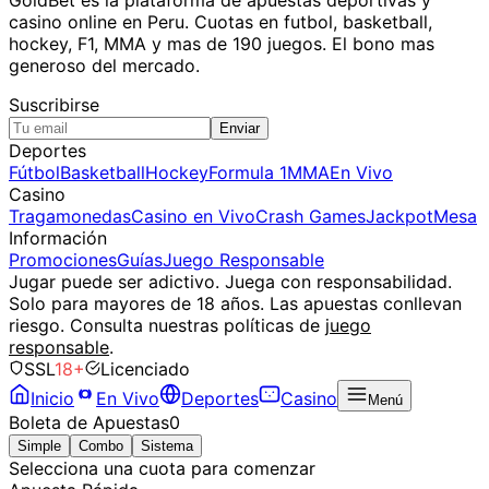
GoldBet es la plataforma de apuestas deportivas y
casino online en Peru. Cuotas en futbol, basketball,
hockey, F1, MMA y mas de 190 juegos. El bono mas
generoso del mercado.
Suscribirse
Enviar
Deportes
Fútbol
Basketball
Hockey
Formula 1
MMA
En Vivo
Casino
Tragamonedas
Casino en Vivo
Crash Games
Jackpot
Mesa
Información
Promociones
Guías
Juego Responsable
Jugar puede ser adictivo. Juega con responsabilidad.
Solo para mayores de 18 años. Las apuestas conllevan
riesgo. Consulta nuestras políticas de
juego
responsable
.
SSL
18+
Licenciado
Inicio
En Vivo
Deportes
Casino
Menú
Boleta de Apuestas
0
Simple
Combo
Sistema
Selecciona una cuota para comenzar