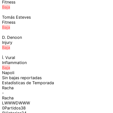
Fitness
Baja
Tomás Esteves
Fitness
Baja
D. Denoon
Injury
Baja
İ. Vural
Inflammation
Baja
Napoli
Sin bajas reportadas
Estadísticas de Temporada
Racha
-
Racha
LWWWDWWW
0
Partidos
38