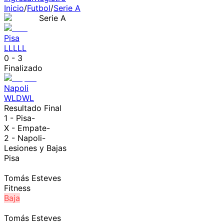
Inicio
/
Futbol
/
Serie A
Serie A
Pisa
L
L
L
L
L
0
-
3
Finalizado
Napoli
W
L
D
W
L
Resultado Final
1 -
Pisa
-
X - Empate
-
2 -
Napoli
-
Lesiones y Bajas
Pisa
Tomás Esteves
Fitness
Baja
Tomás Esteves