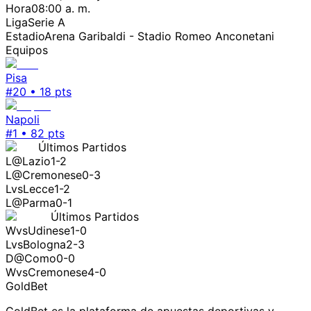
Hora
08:00 a. m.
Liga
Serie A
Estadio
Arena Garibaldi - Stadio Romeo Anconetani
Equipos
Pisa
#
20
•
18
pts
Napoli
#
1
•
82
pts
Últimos Partidos
L
@
Lazio
1-2
L
@
Cremonese
0-3
L
vs
Lecce
1-2
L
@
Parma
0-1
Últimos Partidos
W
vs
Udinese
1-0
L
vs
Bologna
2-3
D
@
Como
0-0
W
vs
Cremonese
4-0
GoldBet