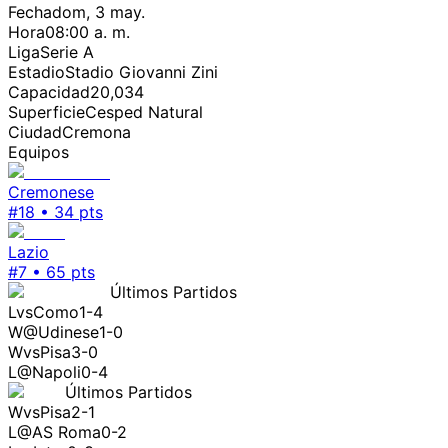
Fecha
dom, 3 may.
Hora
08:00 a. m.
Liga
Serie A
Estadio
Stadio Giovanni Zini
Capacidad
20,034
Superficie
Cesped Natural
Ciudad
Cremona
Equipos
Cremonese
#
18
•
34
pts
Lazio
#
7
•
65
pts
Últimos Partidos
L
vs
Como
1-4
W
@
Udinese
1-0
W
vs
Pisa
3-0
L
@
Napoli
0-4
Últimos Partidos
W
vs
Pisa
2-1
L
@
AS Roma
0-2