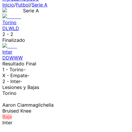
Inicio
/
Futbol
/
Serie A
Serie A
Torino
D
L
W
L
D
2
-
2
Finalizado
Inter
D
D
W
W
W
Resultado Final
1 -
Torino
-
X - Empate
-
2 -
Inter
-
Lesiones y Bajas
Torino
Aaron Ciammaglichella
Bruised Knee
Baja
Inter