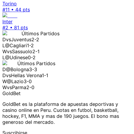
Torino
#
11
•
44
pts
Inter
#
2
•
81
pts
Últimos Partidos
D
vs
Juventus
2-2
L
@
Cagliari
1-2
W
vs
Sassuolo
2-1
L
@
Udinese
0-2
Últimos Partidos
D
@
Bologna
3-3
D
vs
Hellas Verona
1-1
W
@
Lazio
3-0
W
vs
Parma
2-0
GoldBet
GoldBet es la plataforma de apuestas deportivas y
casino online en Peru. Cuotas en futbol, basketball,
hockey, F1, MMA y mas de 190 juegos. El bono mas
generoso del mercado.
Suscribirse