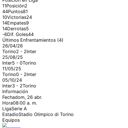
Posición en Liga
11
Posición
2
44
Puntos
81
10
Victorias
24
14
Empates
9
14
Derrotas
5
-6
Dif. Goles
44
Últimos Enfrentamientos (
4
)
26/04/26
Torino
2
-
2
Inter
25/08/25
Inter
5
-
0
Torino
11/05/25
Torino
0
-
2
Inter
05/10/24
Inter
3
-
2
Torino
Información
Fecha
dom, 26 abr.
Hora
08:00 a. m.
Liga
Serie A
Estadio
Stadio Olimpico di Torino
Equipos