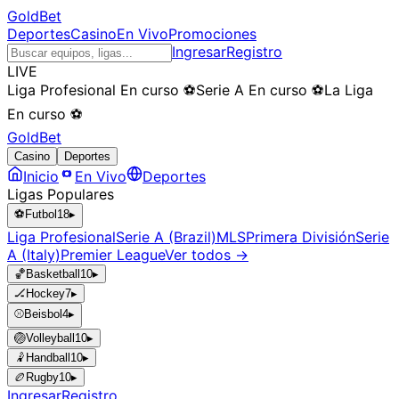
GoldBet
Deportes
Casino
En Vivo
Promociones
Ingresar
Registro
LIVE
Liga Profesional
En curso
⚽
Serie A
En curso
⚽
La Liga
En curso
⚽
GoldBet
Casino
Deportes
Inicio
En Vivo
Deportes
Ligas Populares
⚽
Futbol
18
▸
Liga Profesional
Serie A (Brazil)
MLS
Primera División
Serie
A (Italy)
Premier League
Ver todos →
🏀
Basketball
10
▸
🏒
Hockey
7
▸
⚾
Beisbol
4
▸
🏐
Volleyball
10
▸
🤾
Handball
10
▸
🏉
Rugby
10
▸
Ingresar
Registro