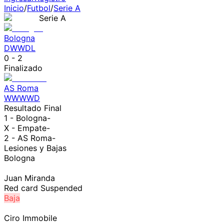
Inicio
/
Futbol
/
Serie A
Serie A
Bologna
D
W
W
D
L
0
-
2
Finalizado
AS Roma
W
W
W
W
D
Resultado Final
1 -
Bologna
-
X - Empate
-
2 -
AS Roma
-
Lesiones y Bajas
Bologna
Juan Miranda
Red card Suspended
Baja
Ciro Immobile