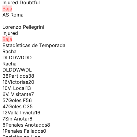
Injured Doubtful
Baja
AS Roma
Lorenzo Pellegrini
injured
Baja
Estadísticas de Temporada
Racha
DLDDWDDD
Racha
DLDDWWDL
38
Partidos
38
16
Victorias
20
10
V. Local
13
6
V. Visitante
7
57
Goles F
56
47
Goles C
35
12
Valla Invicta
16
7
Sin Anotar
6
6
Penales Anotados
8
1
Penales Fallados
0