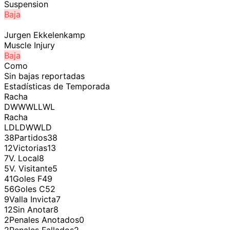
Suspension
Baja
Jurgen Ekkelenkamp
Muscle Injury
Baja
Como
Sin bajas reportadas
Estadísticas de Temporada
Racha
DWWWLLWL
Racha
LDLDWWLD
38
Partidos
38
12
Victorias
13
7
V. Local
8
5
V. Visitante
5
41
Goles F
49
56
Goles C
52
9
Valla Invicta
7
12
Sin Anotar
8
2
Penales Anotados
0