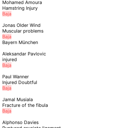
Mohamed Amoura
Hamstring Injury
Baja
Jonas Older Wind
Muscular problems
Baja
Bayern München
Aleksandar Pavlovic
injured
Baja
Paul Wanner
Injured Doubtful
Baja
Jamal Musiala
Fracture of the fibula
Baja
Alphonso Davies