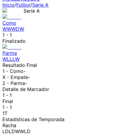
Inicio
/
Futbol
/
Serie A
Serie A
Como
W
W
W
D
W
1
-
1
Finalizado
Parma
W
L
L
L
W
Resultado Final
1 -
Como
-
X - Empate
-
2 -
Parma
-
Detalle de Marcador
1 - 1
Final
1 - 1
1T
Estadísticas de Temporada
Racha
LDLDWWLD