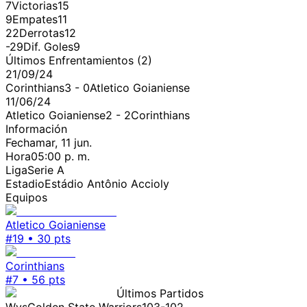
7
Victorias
15
9
Empates
11
22
Derrotas
12
-29
Dif. Goles
9
Últimos Enfrentamientos (
2
)
21/09/24
Corinthians
3
-
0
Atletico Goianiense
11/06/24
Atletico Goianiense
2
-
2
Corinthians
Información
Fecha
mar, 11 jun.
Hora
05:00 p. m.
Liga
Serie A
Estadio
Estádio Antônio Accioly
Equipos
Atletico Goianiense
#
19
•
30
pts
Corinthians
#
7
•
56
pts
Últimos Partidos