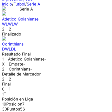
Inicio
/
Futbol
/
Serie A
Serie A
Atletico Goianiense
W
L
W
L
W
2
-
2
Finalizado
Corinthians
D
W
L
D
L
Resultado Final
1 -
Atletico Goianiense
-
X - Empate
-
2 -
Corinthians
-
Detalle de Marcador
2 - 2
Final
0 - 1
1T
Posición en Liga
19
Posición
7
30
Puntos
56