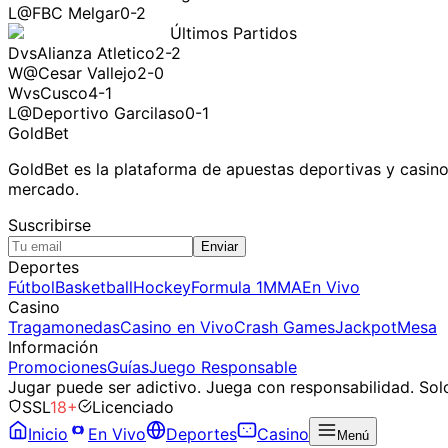
L
@
FBC Melgar
0-2
Últimos Partidos
D
vs
Alianza Atletico
2-2
W
@
Cesar Vallejo
2-0
W
vs
Cusco
4-1
L
@
Deportivo Garcilaso
0-1
GoldBet
GoldBet es la plataforma de apuestas deportivas y casino
mercado.
Suscribirse
Enviar
Deportes
Fútbol
Basketball
Hockey
Formula 1
MMA
En Vivo
Casino
Tragamonedas
Casino en Vivo
Crash Games
Jackpot
Mesa
Información
Promociones
Guías
Juego Responsable
Jugar puede ser adictivo. Juega con responsabilidad. Sol
SSL
18+
Licenciado
Inicio
En Vivo
Deportes
Casino
Menú