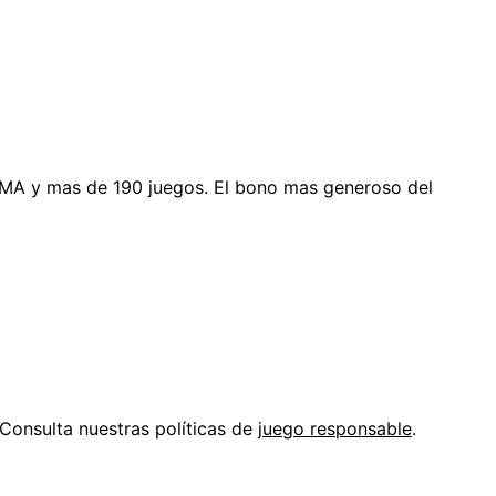
, MMA y mas de 190 juegos. El bono mas generoso del
Consulta nuestras políticas de
juego responsable
.