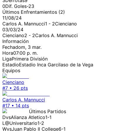
3
Derrotas
9
0
Dif. Goles
-23
Últimos Enfrentamientos (
2
)
11/08/24
Carlos A. Mannucci
1
-
2
Cienciano
03/03/24
Cienciano
2
-
2
Carlos A. Mannucci
Información
Fecha
dom, 3 mar.
Hora
07:00 p. m.
Liga
Primera División
Estadio
Estadio Inca Garcilaso de la Vega
Equipos
Cienciano
#
7
•
26
pts
Carlos A. Mannucci
#
17
•
14
pts
Últimos Partidos
D
vs
Alianza Atletico
1-1
L
@
Universitario
1-2
W
vs
Juan Pablo II College
6-1