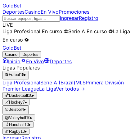
GoldBet
Deportes
Casino
En Vivo
Promociones
Ingresar
Registro
LIVE
Liga Profesional
En curso
⚽
Serie A
En curso
⚽
La Liga
En curso
⚽
GoldBet
Casino
Deportes
Inicio
En Vivo
Deportes
Ligas Populares
⚽
Futbol
18
▸
Liga Profesional
Serie A (Brazil)
MLS
Primera División
Premier League
La Liga
Ver todos →
🏀
Basketball
10
▸
🏒
Hockey
7
▸
⚾
Beisbol
4
▸
🏐
Volleyball
10
▸
🤾
Handball
10
▸
🏉
Rugby
10
▸
Ingresar
Registro