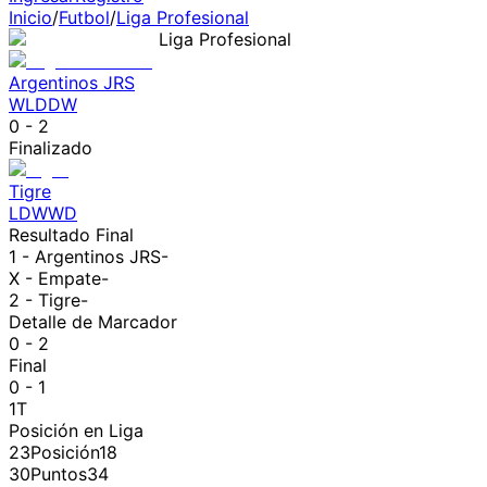
Inicio
/
Futbol
/
Liga Profesional
Liga Profesional
Argentinos JRS
W
L
D
D
W
0
-
2
Finalizado
Tigre
L
D
W
W
D
Resultado Final
1 -
Argentinos JRS
-
X - Empate
-
2 -
Tigre
-
Detalle de Marcador
0 - 2
Final
0 - 1
1T
Posición en Liga
23
Posición
18
30
Puntos
34