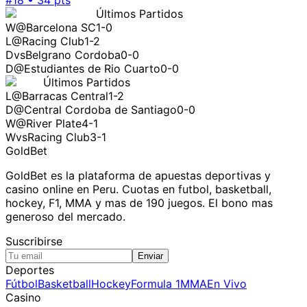
#
18
•
34
pts
Últimos Partidos
W
@
Barcelona SC
1-0
L
@
Racing Club
1-2
D
vs
Belgrano Cordoba
0-0
D
@
Estudiantes de Rio Cuarto
0-0
Últimos Partidos
L
@
Barracas Central
1-2
D
@
Central Cordoba de Santiago
0-0
W
@
River Plate
4-1
W
vs
Racing Club
3-1
GoldBet
GoldBet es la plataforma de apuestas deportivas y
casino online en Peru. Cuotas en futbol, basketball,
hockey, F1, MMA y mas de 190 juegos. El bono mas
generoso del mercado.
Suscribirse
Enviar
Deportes
Fútbol
Basketball
Hockey
Formula 1
MMA
En Vivo
Casino