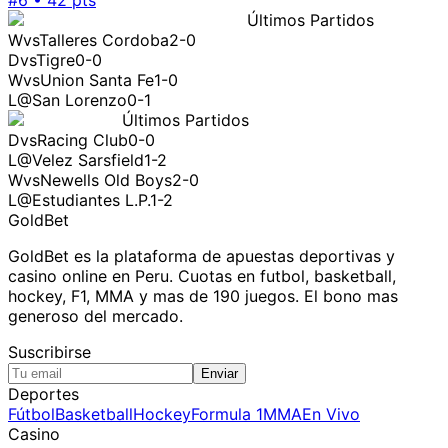
#
6
•
42
pts
Últimos Partidos
W
vs
Talleres Cordoba
2-0
D
vs
Tigre
0-0
W
vs
Union Santa Fe
1-0
L
@
San Lorenzo
0-1
Últimos Partidos
D
vs
Racing Club
0-0
L
@
Velez Sarsfield
1-2
W
vs
Newells Old Boys
2-0
L
@
Estudiantes L.P.
1-2
GoldBet
GoldBet es la plataforma de apuestas deportivas y
casino online en Peru. Cuotas en futbol, basketball,
hockey, F1, MMA y mas de 190 juegos. El bono mas
generoso del mercado.
Suscribirse
Enviar
Deportes
Fútbol
Basketball
Hockey
Formula 1
MMA
En Vivo
Casino