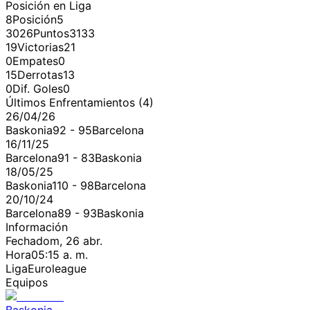
Posición en Liga
8
Posición
5
3026
Puntos
3133
19
Victorias
21
0
Empates
0
15
Derrotas
13
0
Dif. Goles
0
Últimos Enfrentamientos (
4
)
26/04/26
Baskonia
92
-
95
Barcelona
16/11/25
Barcelona
91
-
83
Baskonia
18/05/25
Baskonia
110
-
98
Barcelona
20/10/24
Barcelona
89
-
93
Baskonia
Información
Fecha
dom, 26 abr.
Hora
05:15 a. m.
Liga
Euroleague
Equipos