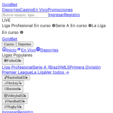
GoldBet
Deportes
Casino
En Vivo
Promociones
Ingresar
Registro
LIVE
Liga Profesional
En curso
⚽
Serie A
En curso
⚽
La Liga
En curso
⚽
GoldBet
Casino
Deportes
Inicio
En Vivo
Deportes
Ligas Populares
⚽
Futbol
18
▸
Liga Profesional
Serie A (Brazil)
MLS
Primera División
Premier League
La Liga
Ver todos →
🏀
Basketball
10
▸
🏒
Hockey
7
▸
⚾
Beisbol
4
▸
🏐
Volleyball
10
▸
🤾
Handball
10
▸
🏉
Rugby
10
▸
Ingresar
Registro