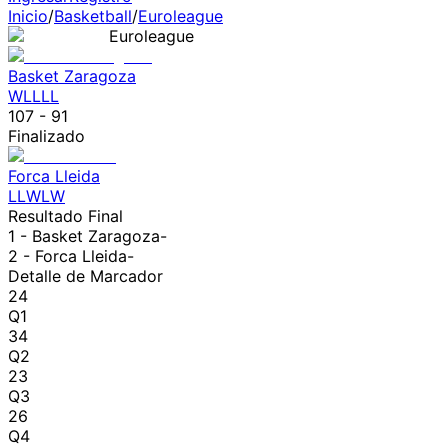
Inicio
/
Basketball
/
Euroleague
Euroleague
Basket Zaragoza
W
L
L
L
L
107
-
91
Finalizado
Forca Lleida
L
L
W
L
W
Resultado Final
1 -
Basket Zaragoza
-
2 -
Forca Lleida
-
Detalle de Marcador
24
Q1
34
Q2
23
Q3
26
Q4