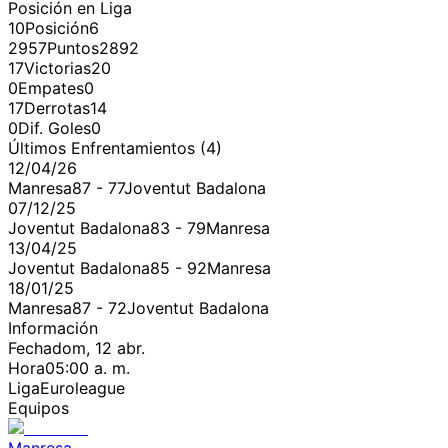
Posición en Liga
10
Posición
6
2957
Puntos
2892
17
Victorias
20
0
Empates
0
17
Derrotas
14
0
Dif. Goles
0
Últimos Enfrentamientos (
4
)
12/04/26
Manresa
87
-
77
Joventut Badalona
07/12/25
Joventut Badalona
83
-
79
Manresa
13/04/25
Joventut Badalona
85
-
92
Manresa
18/01/25
Manresa
87
-
72
Joventut Badalona
Información
Fecha
dom, 12 abr.
Hora
05:00 a. m.
Liga
Euroleague
Equipos