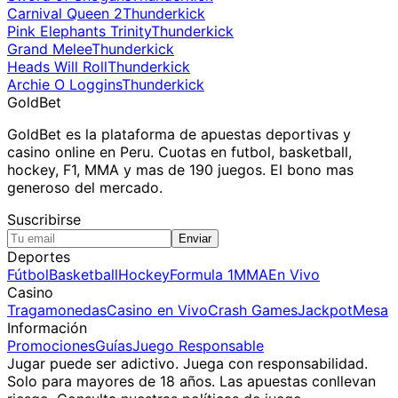
Carnival Queen 2
Thunderkick
Pink Elephants Trinity
Thunderkick
Grand Melee
Thunderkick
Heads Will Roll
Thunderkick
Archie O Loggins
Thunderkick
GoldBet
GoldBet es la plataforma de apuestas deportivas y
casino online en Peru. Cuotas en futbol, basketball,
hockey, F1, MMA y mas de 190 juegos. El bono mas
generoso del mercado.
Suscribirse
Enviar
Deportes
Fútbol
Basketball
Hockey
Formula 1
MMA
En Vivo
Casino
Tragamonedas
Casino en Vivo
Crash Games
Jackpot
Mesa
Información
Promociones
Guías
Juego Responsable
Jugar puede ser adictivo. Juega con responsabilidad.
Solo para mayores de 18 años. Las apuestas conllevan