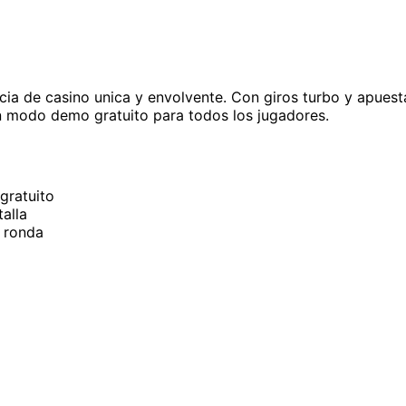
ia de casino unica y envolvente. Con giros turbo y apuesta
en modo demo gratuito para todos los jugadores.
gratuito
alla
a ronda