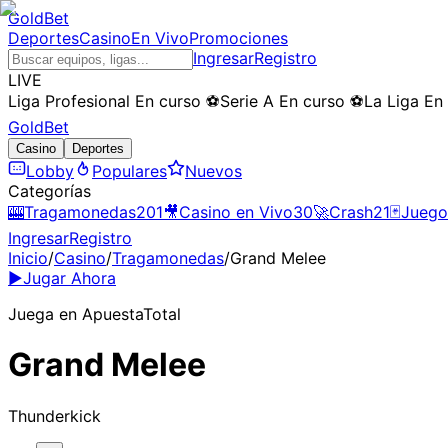
GoldBet
Deportes
Casino
En Vivo
Promociones
Ingresar
Registro
LIVE
Liga Profesional
En curso
⚽
Serie A
En curso
⚽
La Liga
En
GoldBet
Casino
Deportes
Lobby
Populares
Nuevos
Categorías
🎰
Tragamonedas
201
🎥
Casino en Vivo
30
🚀
Crash
21
🃏
Juego
Ingresar
Registro
Inicio
/
Casino
/
Tragamonedas
/
Grand Melee
▶
Jugar Ahora
Juega en
ApuestaTotal
Grand Melee
Thunderkick