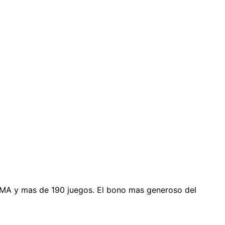
, MMA y mas de 190 juegos. El bono mas generoso del