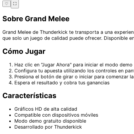
♡
⛶
Sobre
Grand Melee
Grand Melee de Thunderkick te transporta a una experienc
que solo un juego de calidad puede ofrecer. Disponible 
Cómo Jugar
Haz clic en "Jugar Ahora" para iniciar el modo demo 
Configura tu apuesta utilizando los controles en pant
Presiona el botón de girar o iniciar para comenzar l
Espera el resultado y cobra tus ganancias
Características
Gráficos HD de alta calidad
Compatible con dispositivos móviles
Modo demo gratuito disponible
Desarrollado por
Thunderkick