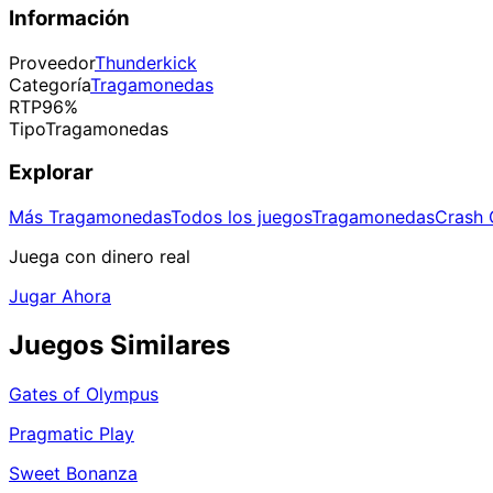
Información
Proveedor
Thunderkick
Categoría
Tragamonedas
RTP
96
%
Tipo
Tragamonedas
Explorar
Más
Tragamonedas
Todos los juegos
Tragamonedas
Crash
Juega con dinero real
Jugar Ahora
Juegos Similares
Gates of Olympus
Pragmatic Play
Sweet Bonanza