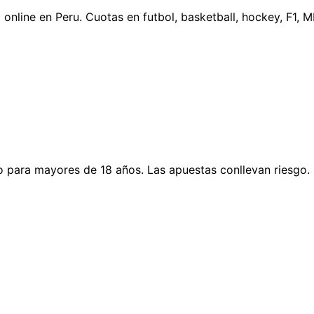
 online en Peru. Cuotas en futbol, basketball, hockey, F1
o para mayores de 18 años. Las apuestas conllevan riesgo. 