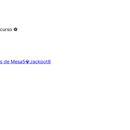
 curso
⚽
s de Mesa
5
💎
Jackpot
8